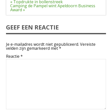
Bericht
« Topdrukte in bollenstreek
navigatie
Camping de Pampel wint Apeldoorn Business
Award »
GEEF EEN REACTIE
Je e-mailadres wordt niet gepubliceerd.
Vereiste
velden zijn gemarkeerd met
*
Reactie
*