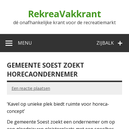
Doorgaan
naar
RekreaVakkrant
inhoud
dé onafhankelijke krant voor de recreatiemarkt
MENU
ZIJBALK
GEMEENTE SOEST ZOEKT
HORECAONDERNEMER
Een reactie plaatsen
‘Kavel op unieke plek biedt ruimte voor horeca-
concept’
De gemeente Soest zoekt een ondernemer om op
een gloednieuwe pleisterplaats met een speelbos