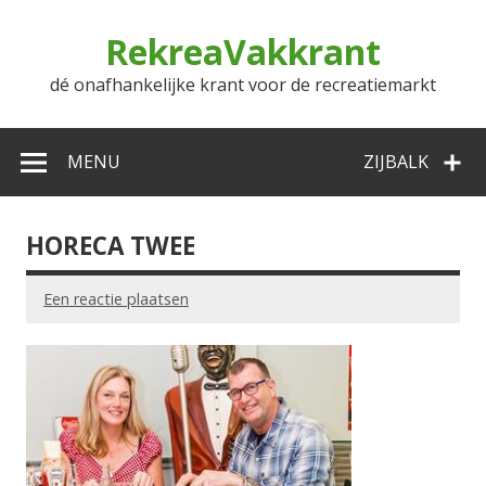
Doorgaan
naar
RekreaVakkrant
inhoud
dé onafhankelijke krant voor de recreatiemarkt
MENU
ZIJBALK
HORECA TWEE
Een reactie plaatsen