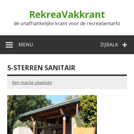
Doorgaan
naar
RekreaVakkrant
inhoud
dé onafhankelijke krant voor de recreatiemarkt
MENU
ZIJBALK
5-STERREN SANITAIR
Een reactie plaatsen