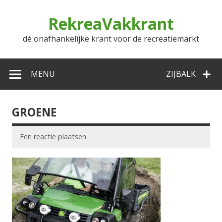
Doorgaan
naar
RekreaVakkrant
inhoud
dé onafhankelijke krant voor de recreatiemarkt
MENU
ZIJBALK
GROENE
Een reactie plaatsen