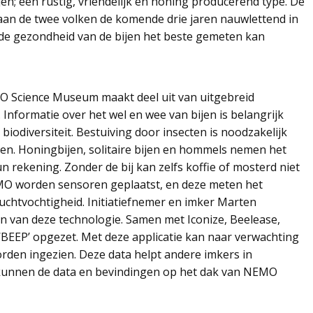
jen; een rustig, vriendelijk en honing producerend type. De
an de twee volken de komende drie jaren nauwlettend in
de gezondheid van de bijen het beste gemeten kan
MO Science Museum maakt deel uit van uitgebreid
Informatie over het wel en wee van bijen is belangrijk
biodiversiteit. Bestuiving door insecten is noodzakelijk
n. Honingbijen, solitaire bijen en hommels nemen het
n rekening. Zonder de bij kan zelfs koffie of mosterd niet
EMO worden sensoren geplaatst, en deze meten het
luchtvochtigheid. Initiatiefnemer en imker Marten
n van deze technologie. Samen met Iconize, Beelease,
 ‘BEEP’ opgezet. Met deze applicatie kan naar verwachting
worden ingezien. Deze data helpt andere imkers in
 kunnen de data en bevindingen op het dak van NEMO