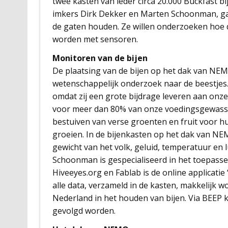
twee kasten van ieder circa 20.000 Buckfast bi
imkers Dirk Dekker en Marten Schoonman, ga
de gaten houden. Ze willen onderzoeken hoe 
worden met sensoren.
Monitoren van de bijen
De plaatsing van de bijen op het dak van NE
wetenschappelijk onderzoek naar de beestjes. 
omdat zij een grote bijdrage leveren aan onze 
voor meer dan 80% van onze voedingsgewasse
bestuiven van verse groenten en fruit voor hu
groeien. In de bijenkasten op het dak van N
gewicht van het volk, geluid, temperatuur en 
Schoonman is gespecialiseerd in het toepasse
Hiveeyes.org en Fablab is de online applicatie
alle data, verzameld in de kasten, makkelijk 
Nederland in het houden van bijen. Via BEEP
gevolgd worden.