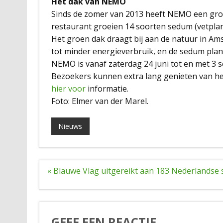
Het dak van NEMO
Sinds de zomer van 2013 heeft NEMO een gro
restaurant groeien 14 soorten sedum (vetplantj
Het groen dak draagt bij aan de natuur in Am
tot minder energieverbruik, en de sedum plant
NEMO is vanaf zaterdag 24 juni tot en met 3 s
Bezoekers kunnen extra lang genieten van het u
hier voor
informatie.
Foto: Elmer van der Marel.
Nieuws
Bericht
« Blauwe Vlag uitgereikt aan 183 Nederlandse
navigatie
GEEF EEN REACTIE