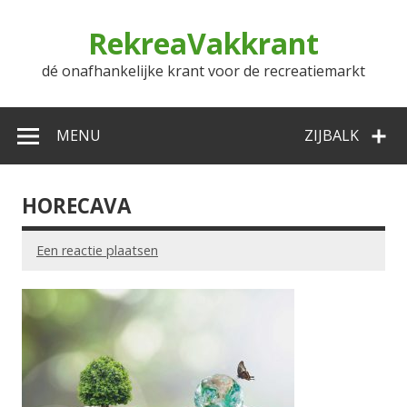
Doorgaan
naar
RekreaVakkrant
inhoud
dé onafhankelijke krant voor de recreatiemarkt
MENU
ZIJBALK
HORECAVA
Een reactie plaatsen