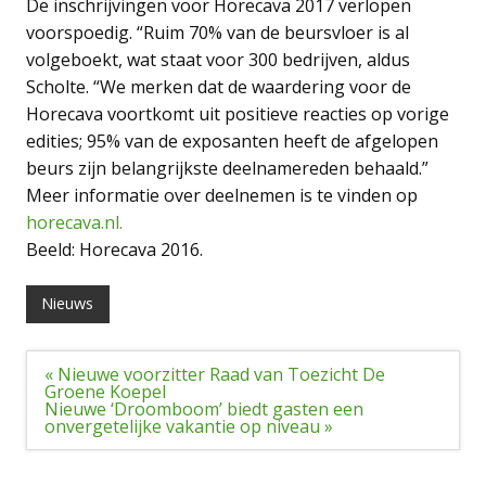
De inschrijvingen voor Horecava 2017 verlopen
voorspoedig. “Ruim 70% van de beursvloer is al
volgeboekt, wat staat voor 300 bedrijven, aldus
Scholte. “We merken dat de waardering voor de
Horecava voortkomt uit positieve reacties op vorige
edities; 95% van de exposanten heeft de afgelopen
beurs zijn belangrijkste deelnamereden behaald.”
Meer informatie over deelnemen is te vinden op
horecava.nl.
Beeld: Horecava 2016.
Nieuws
Bericht
« Nieuwe voorzitter Raad van Toezicht De
navigatie
Groene Koepel
Nieuwe ‘Droomboom’ biedt gasten een
onvergetelijke vakantie op niveau »