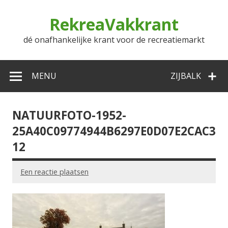
Doorgaan
naar
RekreaVakkrant
inhoud
dé onafhankelijke krant voor de recreatiemarkt
MENU
ZIJBALK
NATUURFOTO-1952-
25A40C09774944B6297E0D07E2CAC3
12
Een reactie plaatsen