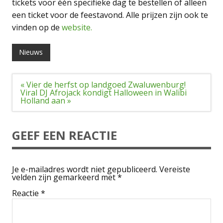
tickets voor één specifieke dag te bestellen of alleen
een ticket voor de feestavond. Alle prijzen zijn ook te
vinden op de
website.
Nieuws
Bericht
« Vier de herfst op landgoed Zwaluwenburg!
navigatie
Viral DJ Afrojack kondigt Halloween in Walibi
Holland aan »
GEEF EEN REACTIE
Je e-mailadres wordt niet gepubliceerd.
Vereiste
velden zijn gemarkeerd met
*
Reactie
*