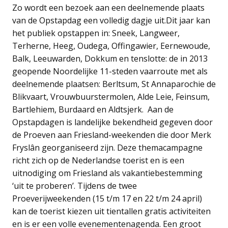
Zo wordt een bezoek aan een deelnemende plaats
van de Opstapdag een volledig dagje uit.Dit jaar kan
het publiek opstappen in: Sneek, Langweer,
Terherne, Heeg, Oudega, Offingawier, Eernewoude,
Balk, Leeuwarden, Dokkum en tenslotte: de in 2013
geopende Noordelijke 11-steden vaarroute met als
deelnemende plaatsen: Berltsum, St Annaparochie de
Blikvaart, Vrouwbuurstermolen, Alde Leie, Feinsum,
Bartlehiem, Burdaard en Aldtsjerk. Aan de
Opstapdagen is landelijke bekendheid gegeven door
de Proeven aan Friesland-weekenden die door Merk
Fryslân georganiseerd zijn. Deze themacampagne
richt zich op de Nederlandse toerist en is een
uitnodiging om Friesland als vakantiebestemming
‘uit te proberen’. Tijdens de twee
Proeverijweekenden (15 t/m 17 en 22 t/m 24 april)
kan de toerist kiezen uit tientallen gratis activiteiten
en is er een volle evenementenagenda. Een groot