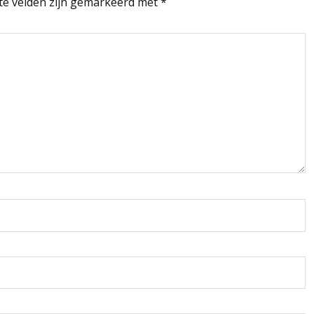
te velden zijn gemarkeerd met
*