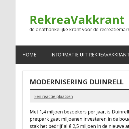
Doorgaan
naar
inhoud
RekreaVakkrant
dé onafhankelijke krant voor de recreatiemar
HOME
INFORMATIE UIT REKREAVAKKRAN
MODERNISERING DUINRELL
Een reactie plaatsen
Met 1,4 miljoen bezoekers per jaar, is Duinre
pretpark gaat miljoenen investeren in de bou
stak het bedrijf al € 2,5 miljoen in de nieuwe