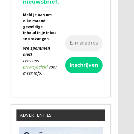
nieuwsbrief.
Meld je aan om
elke maand
geweldige
inhoud in je inbox
te ontvangen.
We spammen
niet!
Lees ons
privacybeleid
voor
meer info.
ADVERTENTIES