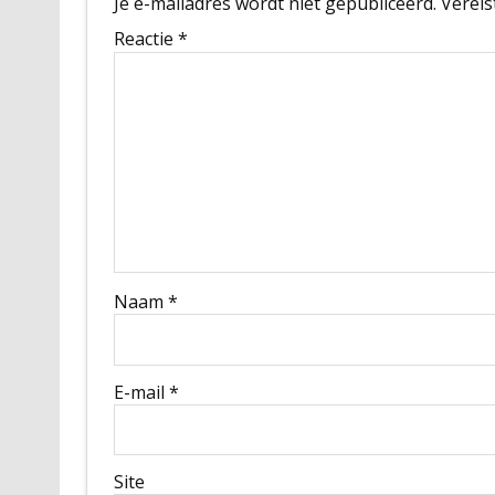
Je e-mailadres wordt niet gepubliceerd.
Vereis
Reactie
*
Naam
*
E-mail
*
Site