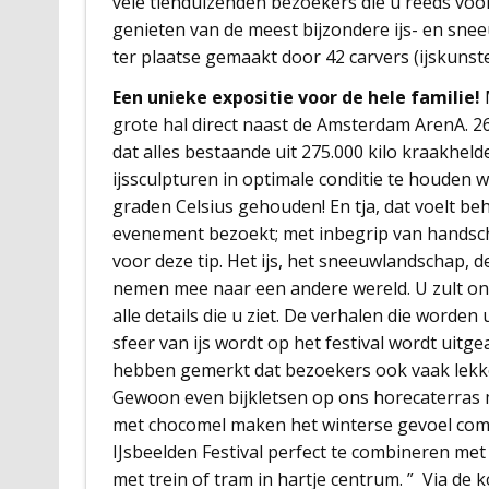
vele tienduizenden bezoekers die u reeds vo
genieten van de meest bijzondere ijs- en snee
ter plaatse gemaakt door 42 carvers (ijskunste
Een unieke expositie voor de hele familie!
M
grote hal direct naast de Amsterdam ArenA. 2
dat alles bestaande uit 275.000 kilo kraakheld
ijssculpturen in optimale conditie te houden 
graden Celsius gehouden! En tja, dat voelt be
evenement bezoekt; met inbegrip van handsch
voor deze tip. Het ijs, het sneeuwlandschap, d
nemen mee naar een andere wereld. U zult onde
alle details die u ziet. De verhalen die worde
sfeer van ijs wordt op het festival wordt uit
hebben gemerkt dat bezoekers ook vaak lekke
Gewoon even bijkletsen op ons horecaterras 
met chocomel maken het winterse gevoel comp
IJsbeelden Festival perfect te combineren m
met trein of tram in hartje centrum. ” Via de