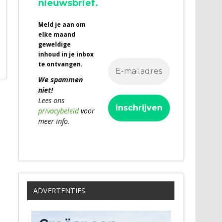
nieuwsbrief.
Meld je aan om
elke maand
geweldige
inhoud in je inbox
te ontvangen.
We spammen
niet!
Lees ons
privacybeleid
voor
meer info.
ADVERTENTIES