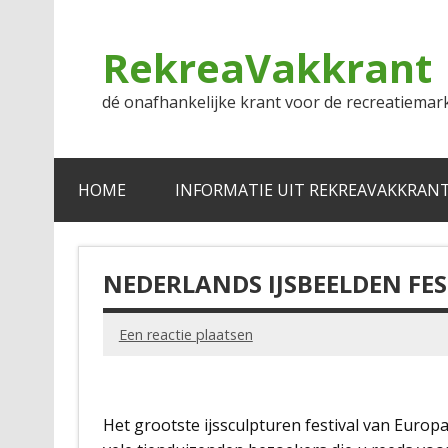
Doorgaan
naar
inhoud
RekreaVakkrant
dé onafhankelijke krant voor de recreatiemar
HOME
INFORMATIE UIT REKREAVAKKRAN
NEDERLANDS IJSBEELDEN FE
Een reactie plaatsen
Het grootste ijssculpturen festival van Europ