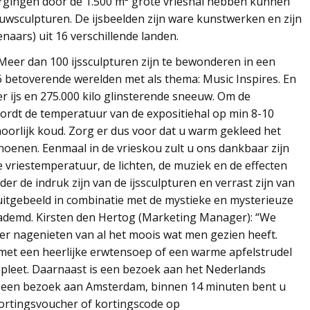
orgingen door de 1.500 m² grote vrieshal hebben kunnen
uwsculpturen. De ijsbeelden zijn ware kunstwerken en zijn
naars) uit 16 verschillende landen.
eer dan 100 ijssculpturen zijn te bewonderen in een
6 betoverende werelden met als thema: Music Inspires. En
er ijs en 275.000 kilo glinsterende sneeuw. Om de
wordt de temperatuur van de expositiehal op min 8-10
hoorlijk koud. Zorg er dus voor dat u warm gekleed het
oenen. Eenmaal in de vrieskou zult u ons dankbaar zijn
e vriestemperatuur, de lichten, de muziek en de effecten
r de indruk zijn van de ijssculpturen en verrast zijn van
n uitgebeeld in combinatie met de mystieke en mysterieuze
geademd. Kirsten den Hertog (Marketing Manager): “We
r nagenieten van al het moois wat men gezien heeft.
met een heerlijke erwtensoep of een warme apfelstrudel
leet. Daarnaast is een bezoek aan het Nederlands
et een bezoek aan Amsterdam, binnen 14 minuten bent u
 kortingsvoucher of kortingscode op