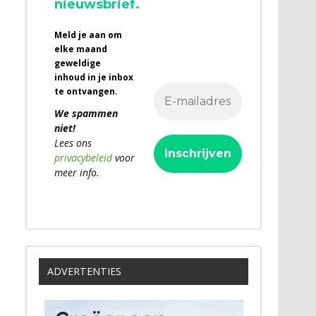
nieuwsbrief.
Meld je aan om
elke maand
geweldige
inhoud in je inbox
te ontvangen.
We spammen
niet!
Lees ons
privacybeleid
voor
meer info.
ADVERTENTIES