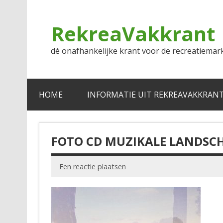
Doorgaan
naar
inhoud
RekreaVakkrant
dé onafhankelijke krant voor de recreatiemar
HOME
INFORMATIE UIT REKREAVAKKRAN
FOTO CD MUZIKALE LANDSC
Een reactie plaatsen