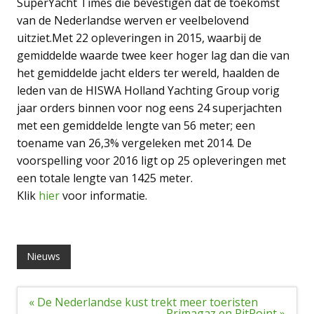
SuperYacht Times die bevestigen dat de toekomst
van de Nederlandse werven er veelbelovend
uitziet.Met 22 opleveringen in 2015, waarbij de
gemiddelde waarde twee keer hoger lag dan die van
het gemiddelde jacht elders ter wereld, haalden de
leden van de HISWA Holland Yachting Group vorig
jaar orders binnen voor nog eens 24 superjachten
met een gemiddelde lengte van 56 meter; een
toename van 26,3% vergeleken met 2014. De
voorspelling voor 2016 ligt op 25 opleveringen met
een totale lengte van 1425 meter.
Klik
hier
voor informatie.
Nieuws
Bericht
« De Nederlandse kust trekt meer toeristen
navigatie
Primagaz en PitPoint »