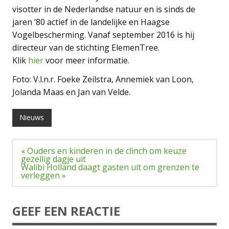
visotter in de Nederlandse natuur en is sinds de
jaren ’80 actief in de landelijke en Haagse
Vogelbescherming. Vanaf september 2016 is hij
directeur van de stichting ElemenTree.
Klik
hier
voor meer informatie.
Foto: V.l.n.r. Foeke Zeilstra, Annemiek van Loon,
Jolanda Maas en Jan van Velde.
Nieuws
Bericht
« Ouders en kinderen in de clinch om keuze
navigatie
gezellig dagje uit
Walibi Holland daagt gasten uit om grenzen te
verleggen »
GEEF EEN REACTIE