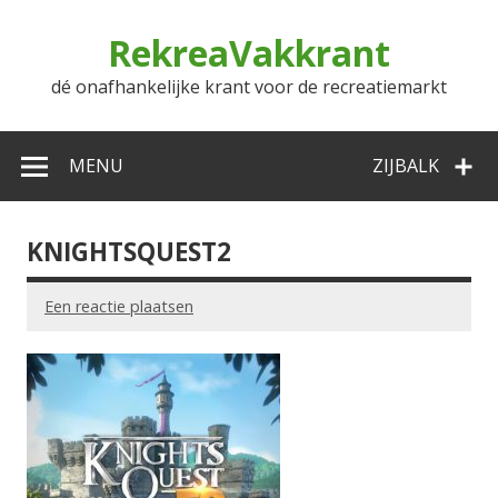
Doorgaan
naar
RekreaVakkrant
inhoud
dé onafhankelijke krant voor de recreatiemarkt
MENU
ZIJBALK
KNIGHTSQUEST2
Een reactie plaatsen