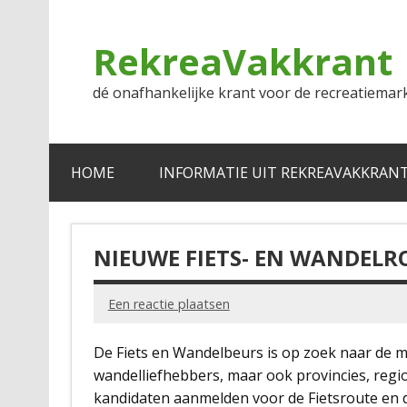
Doorgaan
naar
inhoud
RekreaVakkrant
dé onafhankelijke krant voor de recreatiemar
HOME
INFORMATIE UIT REKREAVAKKRAN
NIEUWE FIETS- EN WANDELR
Een reactie plaatsen
De Fiets en Wandelbeurs is op zoek naar de mo
wandelliefhebbers, maar ook provincies, regi
kandidaten aanmelden voor de Fietsroute en d