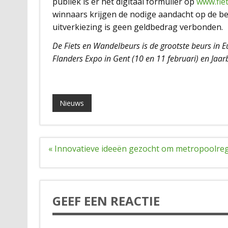
publiek is er het digitaal formulier op
www.fie
winnaars krijgen de nodige aandacht op de be
uitverkiezing is geen geldbedrag verbonden.
De Fiets en Wandelbeurs is de grootste beurs in E
Flanders Expo in Gent (10 en 11 februari) en Jaarb
Nieuws
Bericht
« Innovatieve ideeën gezocht om metropoolr
navigatie
GEEF EEN REACTIE