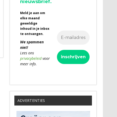
nieuwsbrief.
Meld je aan om
elke maand
geweldige
inhoud in je inbox
te ontvangen.
We spammen
niet!
Lees ons
privacybeleid
voor
meer info.
ADVERTENTIES