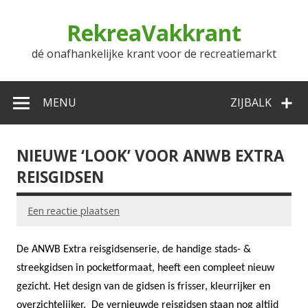
Doorgaan
naar
RekreaVakkrant
inhoud
dé onafhankelijke krant voor de recreatiemarkt
MENU
ZIJBALK
NIEUWE ‘LOOK’ VOOR ANWB EXTRA
REISGIDSEN
Een reactie plaatsen
De
ANWB Extra reisgidsenserie, de handige stads- &
streekgidsen in pocketformaat, heeft een compleet nieuw
gezicht. Het design van de gidsen is frisser, kleurrijker en
overzichtelijker.
De vernieuwde reisgidsen staan nog altijd