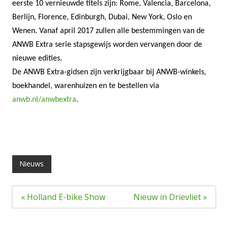
eerste 10 vernieuwde titels zijn: Rome, Valencia, Barcelona,
Berlijn, Florence, Edinburgh, Dubai, New York, Oslo en
Wenen. Vanaf april 2017 zullen alle bestemmingen van de
ANWB Extra serie stapsgewijs worden vervangen door de
nieuwe edities.
De ANWB Extra-gidsen zijn verkrijgbaar bij ANWB-winkels,
boekhandel, warenhuizen en te bestellen via
anwb.nl/anwbextra
.
Nieuws
Bericht
« Holland E-bike Show
Nieuw in Drievliet »
navigatie