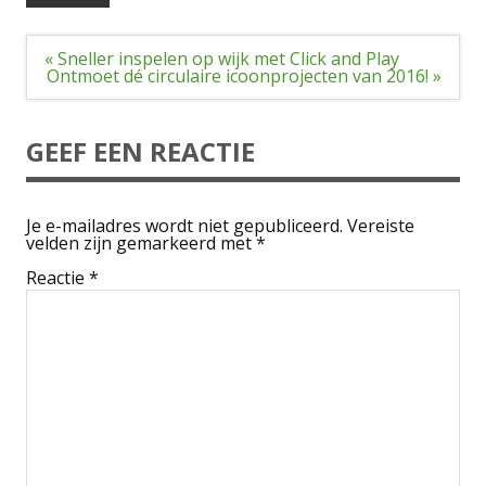
Bericht
« Sneller inspelen op wijk met Click and Play
navigatie
Ontmoet dé circulaire icoonprojecten van 2016! »
GEEF EEN REACTIE
Je e-mailadres wordt niet gepubliceerd.
Vereiste
velden zijn gemarkeerd met
*
Reactie
*