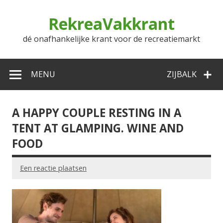
Doorgaan
naar
RekreaVakkrant
inhoud
dé onafhankelijke krant voor de recreatiemarkt
MENU
ZIJBALK
A HAPPY COUPLE RESTING IN A
TENT AT GLAMPING. WINE AND
FOOD
Een reactie plaatsen