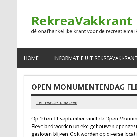
Doorgaan
naar
inhoud
RekreaVakkrant
dé onafhankelijke krant voor de recreatiemar
HOME
INFORMATIE UIT REKREAVAKKRAN
OPEN MONUMENTENDAG FL
Een reactie plaatsen
Op 10 en 11 september vindt de Open Monume
Flevoland worden unieke gebouwen opengeste
gesloten blijven. Ook worden op diverse locat