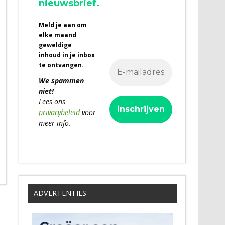
nieuwsbrief.
Meld je aan om
elke maand
geweldige
inhoud in je inbox
te ontvangen.
We spammen
niet!
Lees ons
privacybeleid
voor
meer info.
ADVERTENTIES