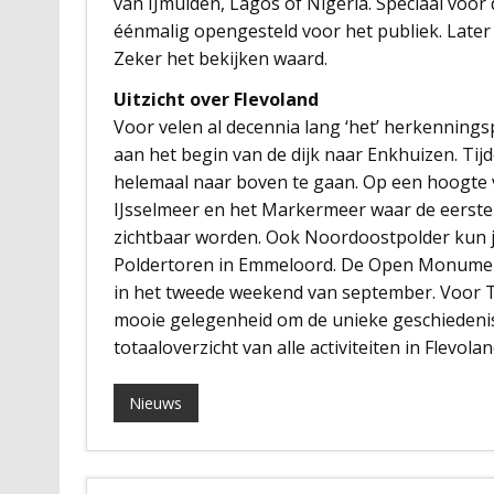
van IJmuiden, Lagos of Nigeria. Speciaal vo
éénmalig opengesteld voor het publiek. Later
Zeker het bekijken waard.
Uitzicht over Flevoland
Voor velen al decennia lang ‘het’ herkenning
aan het begin van de dijk naar Enkhuizen. T
helemaal naar boven te gaan. Op een hoogte v
IJsselmeer en het Markermeer waar de eerst
zichtbaar worden. Ook Noordoostpolder kun j
Poldertoren in Emmeloord. De Open Monumente
in het tweede weekend van september. Voor
mooie gelegenheid om de unieke geschiedenis
totaaloverzicht van alle activiteiten in Flevola
Nieuws