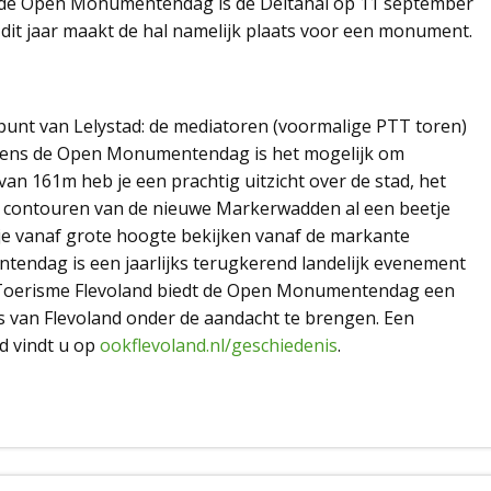
or de Open Monumentendag is de Deltahal op 11 september
 dit jaar maakt de hal namelijk plaats voor een monument.
spunt van Lelystad: de mediatoren (voormalige PTT toren)
ijdens de Open Monumentendag is het mogelijk om
an 161m heb je een prachtig uitzicht over de stad, het
e contouren van de nieuwe Markerwadden al een beetje
e vanaf grote hoogte bekijken vanaf de markante
ndag is een jaarlijks terugkerend landelijk evenement
 Toerisme Flevoland biedt de Open Monumentendag een
 van Flevoland onder de aandacht te brengen. Een
nd vindt u op
ookflevoland.nl/geschiedenis
.