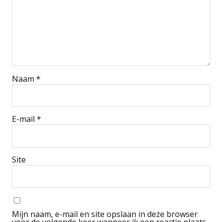
Naam
*
E-mail
*
Site
Mijn naam, e-mail en site opslaan in deze browser
voor de volgende keer wanneer ik een reactie plaats.