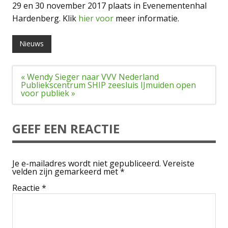
29 en 30 november 2017 plaats in Evenementenhal
Hardenberg. Klik
hier voor
meer informatie.
Nieuws
Bericht
« Wendy Sieger naar VVV Nederland
navigatie
Publiekscentrum SHIP zeesluis IJmuiden open
voor publiek »
GEEF EEN REACTIE
Je e-mailadres wordt niet gepubliceerd.
Vereiste
velden zijn gemarkeerd met
*
Reactie
*