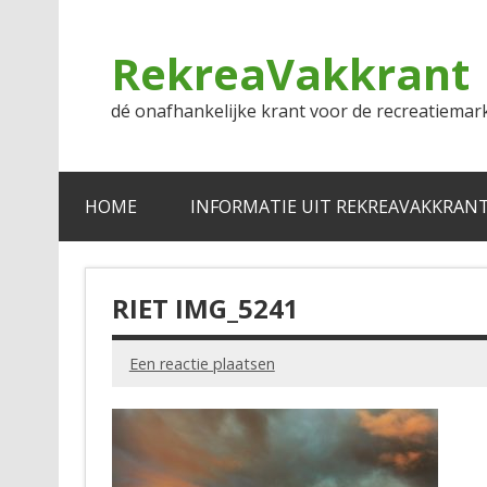
Doorgaan
naar
inhoud
RekreaVakkrant
dé onafhankelijke krant voor de recreatiemar
HOME
INFORMATIE UIT REKREAVAKKRAN
RIET IMG_5241
Een reactie plaatsen