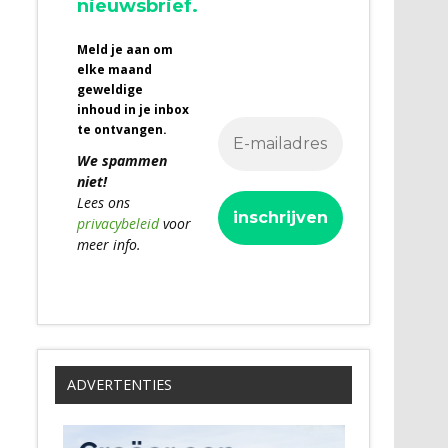
nieuwsbrief.
Meld je aan om
elke maand
geweldige
inhoud in je inbox
te ontvangen.
We spammen
niet!
Lees ons
privacybeleid
voor
meer info.
ADVERTENTIES