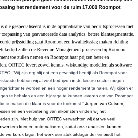
ssing het rendement voor de ruim 17.000 Roompot
ie gespecialiseerd is in de optimalisatie van bedrijfsprocessen met
oepassing van geavanceerde data analytics, betere klantsegmentatie,
eerde prijsstelling gaat Roompot een kwaliteitsslag maken richting
egelijkertijd zullen de Revenue Management processen bij Roompot
dement toe zullen nemen en Roompot haar prijzen beter en
en. ORTEC levert zowel kennis, wiskundige modellen als software
EC: “Wij zijn erg blij dat een gevestigd bedrijf als Roompot voor
iskunde hebben wij al veel bedrijven in de leisure sector mogen
tgerichter te worden en een hoger rendement te halen. Wij kijken er
ingen te behalen en een bijdrage te kunnen leveren om van Roompot
e te maken die klaar is voor de toekomst.”
Jurgen van Cutsem,
cessen en een verbetering van inkomsten vinden wij het
reden zijn. Met hulp van ORTEC verwachten wij dat we veel
ewerkers kunnen automatiseren, zodat onze analisten kunnen
de werkdruk lager, het werk een stuk uitdagender en biedt het