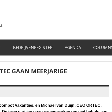
kt
T
BEDRIJVENREGISTER
AGENDA
COLUMN
TEC GAAN MEERJARIGE
oompot Vakanties,
en Michael van Duijn, CEO ORTEC,
De twee partijen gaan samenwerken om met behulp van