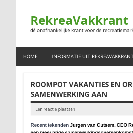
Doorgaan
naar
inhoud
RekreaVakkrant
dé onafhankelijke krant voor de recreatiemar
HOME
INFORMATIE UIT REKREAVAKKRAN
ROOMPOT VAKANTIES EN OR
SAMENWERKING AAN
Een reactie plaatsen
Recent tekenden
Jurgen van Cutsem, CEO R
een
meerjarige
samenwerkingsovereenkomst. 