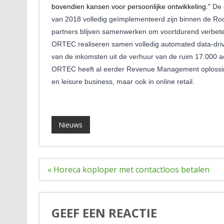
bovendien kansen voor persoonlijke ontwikkeling.”
De 
van 2018 volledig geïmplementeerd zijn binnen de Roomp
partners blijven samenwerken om voortdurend verbete
ORTEC realiseren samen volledig
automated data-dri
van de inkomsten uit de verhuur van de ruim 17.000 a
ORTEC heeft al eerder Revenue Management oplossinge
en leisure business, maar ook in online retail.
Nieuws
Bericht
« Horeca koploper met contactloos betalen
navigatie
GEEF EEN REACTIE