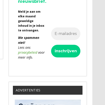
nieuwsbrief.
Meld je aan om
elke maand
geweldige
inhoud in je inbox
te ontvangen.
We spammen
niet!
Lees ons
privacybeleid
voor
meer info.
ADVERTENTIES