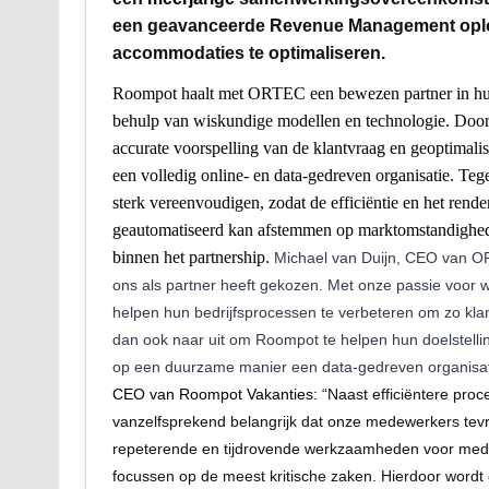
een geavanceerde Revenue Management oplo
accommodaties te optimaliseren.
Roompot haalt met ORTEC een bewezen partner in huis d
behulp van wiskundige modellen en technologie. Door t
accurate voorspelling van de klantvraag en geoptimalis
een volledig online- en data-gedreven organisatie. T
sterk vereenvoudigen, zodat de efficiëntie en het ren
geautomatiseerd kan afstemmen op marktomstandighed
binnen het partnership.
Michael van Duijn, CEO van ORT
ons als partner heeft gekozen. Met onze passie voor w
helpen hun bedrijfsprocessen te verbeteren om zo klan
dan ook naar uit om Roompot te helpen hun doelstell
op een duurzame manier een data-gedreven organisati
CEO van Roompot Vakanties:
“Naast efficiëntere pro
vanzelfsprekend belangrijk dat onze medewerkers tev
repeterende en tijdrovende werkzaamheden voor med
focussen op de meest kritische zaken. Hierdoor wordt 