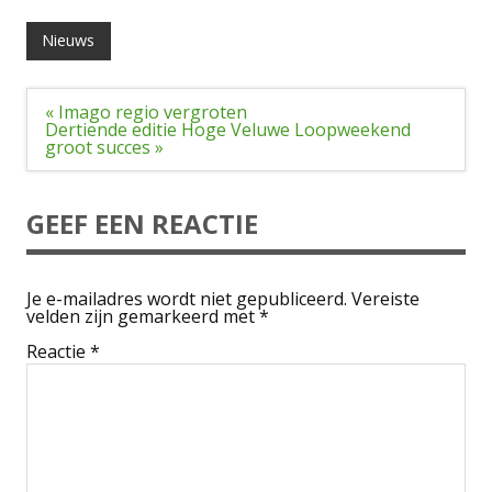
Nieuws
Bericht
« Imago regio vergroten
navigatie
Dertiende editie Hoge Veluwe Loopweekend
groot succes »
GEEF EEN REACTIE
Je e-mailadres wordt niet gepubliceerd.
Vereiste
velden zijn gemarkeerd met
*
Reactie
*