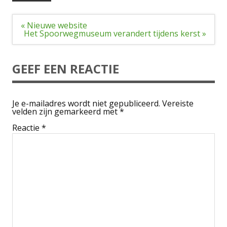
Bericht
« Nieuwe website
navigatie
Het Spoorwegmuseum verandert tijdens kerst »
GEEF EEN REACTIE
Je e-mailadres wordt niet gepubliceerd.
Vereiste
velden zijn gemarkeerd met
*
Reactie
*