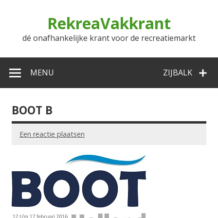
Doorgaan
naar
RekreaVakkrant
inhoud
dé onafhankelijke krant voor de recreatiemarkt
MENU
ZIJBALK
BOOT B
Een reactie plaatsen