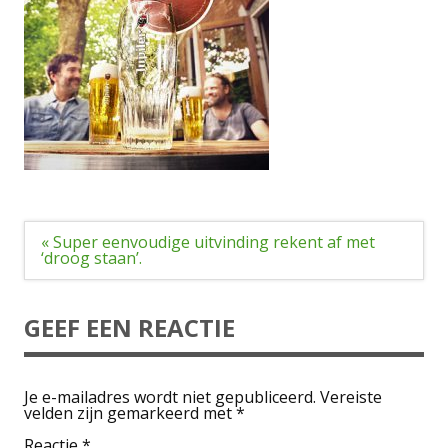
Bericht
« Super eenvoudige uitvinding rekent af met
navigatie
‘droog staan’.
GEEF EEN REACTIE
Je e-mailadres wordt niet gepubliceerd.
Vereiste
velden zijn gemarkeerd met
*
Reactie
*