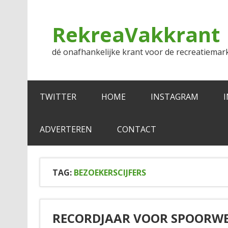
Doorgaan
naar
inhoud
RekreaVakkrant
dé onafhankelijke krant voor de recreatiemar
TWITTER
HOME
INSTAGRAM
ADVERTEREN
CONTACT
TAG:
BEZOEKERSCIJFERS
RECORDJAAR VOOR SPOOR