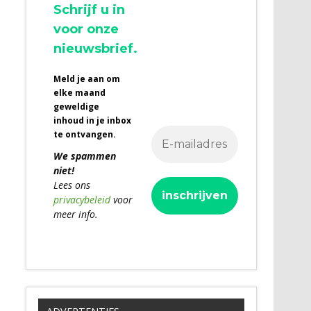
Schrijf u in
voor onze
nieuwsbrief.
Meld je aan om
elke maand
geweldige
inhoud in je inbox
te ontvangen.
We spammen
niet!
Lees ons
privacybeleid
voor
meer info.