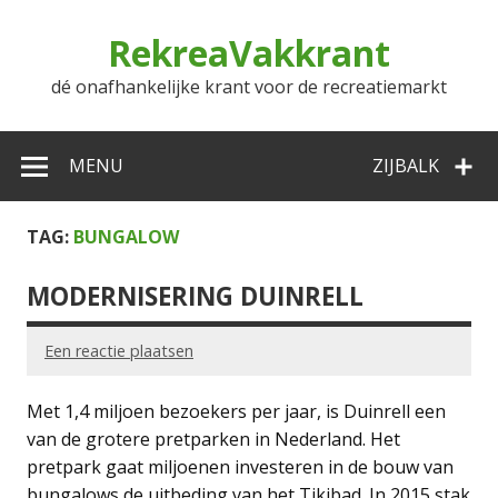
Doorgaan
naar
RekreaVakkrant
inhoud
dé onafhankelijke krant voor de recreatiemarkt
MENU
ZIJBALK
TAG:
BUNGALOW
MODERNISERING DUINRELL
Een reactie plaatsen
Met 1,4 miljoen bezoekers per jaar, is Duinrell een
van de grotere pretparken in Nederland. Het
pretpark gaat miljoenen investeren in de bouw van
bungalows de uitbeding van het Tikibad. In 2015 stak