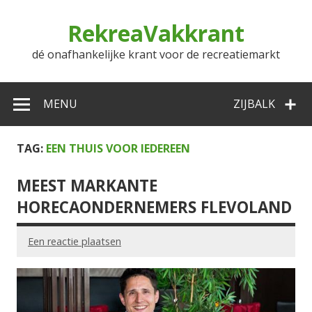
Doorgaan
naar
RekreaVakkrant
inhoud
dé onafhankelijke krant voor de recreatiemarkt
MENU
ZIJBALK
TAG:
EEN THUIS VOOR IEDEREEN
MEEST MARKANTE
HORECAONDERNEMERS FLEVOLAND
Een reactie plaatsen