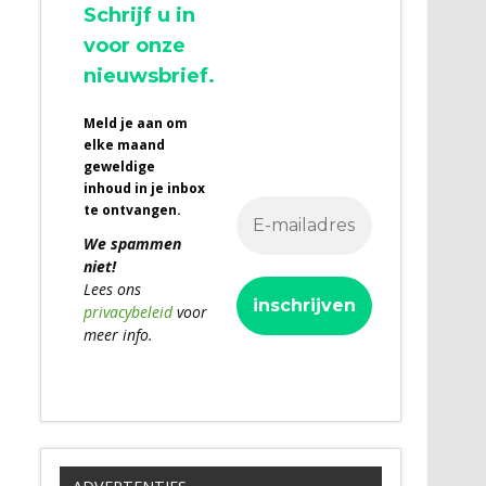
Schrijf u in
voor onze
nieuwsbrief.
Meld je aan om
elke maand
geweldige
inhoud in je inbox
te ontvangen.
We spammen
niet!
Lees ons
privacybeleid
voor
meer info.