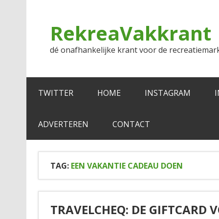
Doorgaan
naar
inhoud
RekreaVakkrant
dé onafhankelijke krant voor de recreatiemar
TWITTER
HOME
INSTAGRAM
ADVERTEREN
CONTACT
TAG:
EEN VAKANTIE CADEAU DOEN
TRAVELCHEQ: DE GIFTCARD 