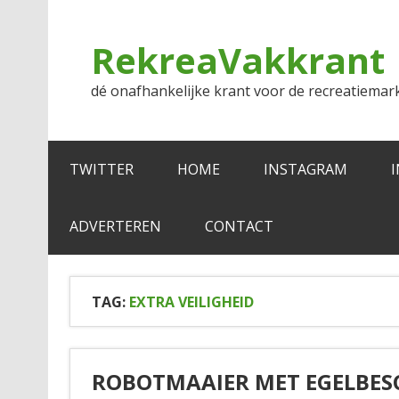
Doorgaan
naar
inhoud
RekreaVakkrant
dé onafhankelijke krant voor de recreatiemar
TWITTER
HOME
INSTAGRAM
ADVERTEREN
CONTACT
TAG:
EXTRA VEILIGHEID
ROBOTMAAIER MET EGELBE