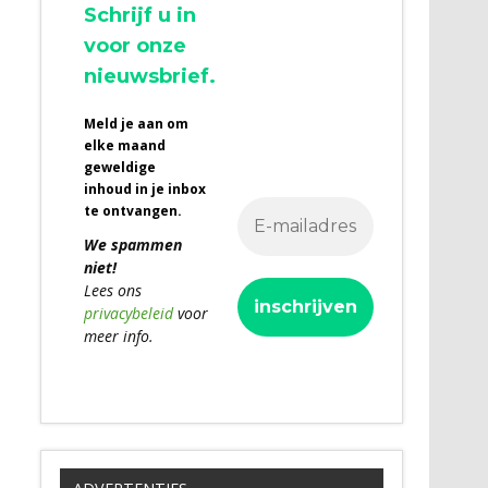
Schrijf u in
voor onze
nieuwsbrief.
Meld je aan om
elke maand
geweldige
inhoud in je inbox
te ontvangen.
We spammen
niet!
Lees ons
privacybeleid
voor
meer info.