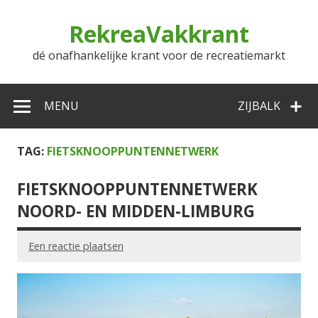
Doorgaan
naar
RekreaVakkrant
inhoud
dé onafhankelijke krant voor de recreatiemarkt
MENU
ZIJBALK
TAG:
FIETSKNOOPPUNTENNETWERK
FIETSKNOOPPUNTENNETWERK
NOORD- EN MIDDEN-LIMBURG
Een reactie plaatsen