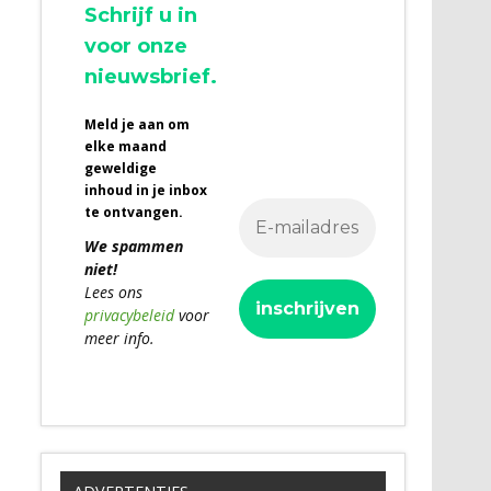
Schrijf u in
voor onze
nieuwsbrief.
Meld je aan om
elke maand
geweldige
inhoud in je inbox
te ontvangen.
We spammen
niet!
Lees ons
privacybeleid
voor
meer info.