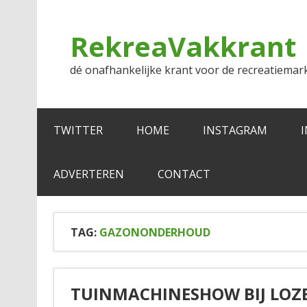
Doorgaan
naar
inhoud
RekreaVakkrant
dé onafhankelijke krant voor de recreatiemar
TWITTER
HOME
INSTAGRAM
ADVERTEREN
CONTACT
TAG:
GAZONONDERHOUD
TUINMACHINESHOW BIJ LOZ