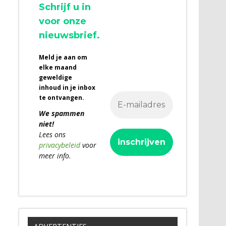
Schrijf u in
voor onze
nieuwsbrief.
Meld je aan om
elke maand
geweldige
inhoud in je inbox
te ontvangen.
We spammen
niet!
Lees ons
privacybeleid
voor
meer info.