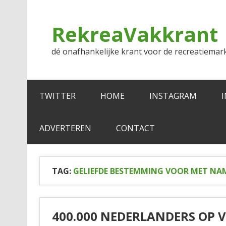
Doorgaan
naar
inhoud
RekreaVakkrant
dé onafhankelijke krant voor de recreatiemar
TWITTER
HOME
INSTAGRAM
ADVERTEREN
CONTACT
TAG:
GELIEFDE BESTEMMING VOOR MET NA
400.000 NEDERLANDERS OP 