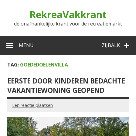
Doorgaan
naar
RekreaVakkrant
inhoud
dé onafhankelijke krant voor de recreatiemarkt
MENU
ZIJBALK
TAG:
GOEDEDOELENVILLA
EERSTE DOOR KINDEREN BEDACHTE
VAKANTIEWONING GEOPEND
Een reactie plaatsen