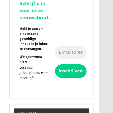
Schrijf u in
voor onze
nieuwsbrief.
Meld je aan om
elke maand
geweldige
inhoud in je inbox
te ontvangen.
We spammen
niet!
Lees ons
privacybeleid
voor
meer info.