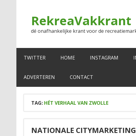
Doorgaan
naar
inhoud
RekreaVakkrant
dé onafhankelijke krant voor de recreatiemar
TWITTER
HOME
INSTAGRAM
ADVERTEREN
CONTACT
TAG:
HÉT VERHAAL VAN ZWOLLE
NATIONALE CITYMARKETING 