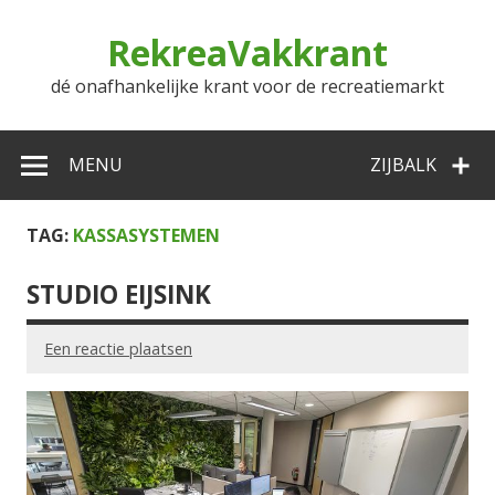
Doorgaan
naar
RekreaVakkrant
inhoud
dé onafhankelijke krant voor de recreatiemarkt
MENU
ZIJBALK
TAG:
KASSASYSTEMEN
STUDIO EIJSINK
Een reactie plaatsen