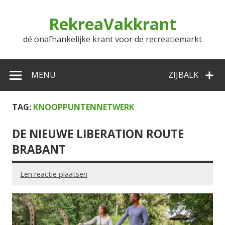
Doorgaan
naar
RekreaVakkrant
inhoud
dé onafhankelijke krant voor de recreatiemarkt
MENU
ZIJBALK
TAG:
KNOOPPUNTENNETWERK
DE NIEUWE LIBERATION ROUTE
BRABANT
Een reactie plaatsen