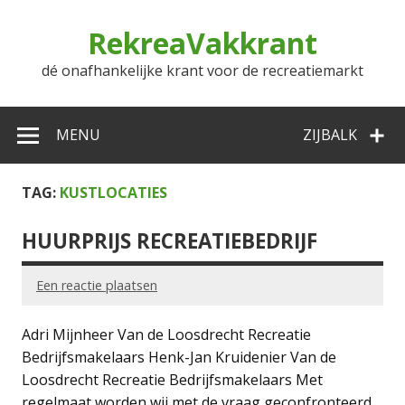
Doorgaan
naar
RekreaVakkrant
inhoud
dé onafhankelijke krant voor de recreatiemarkt
MENU
ZIJBALK
TAG:
KUSTLOCATIES
HUURPRIJS RECREATIEBEDRIJF
Een reactie plaatsen
Adri Mijnheer Van de Loosdrecht Recreatie
Bedrijfsmakelaars Henk-Jan Kruidenier Van de
Loosdrecht Recreatie Bedrijfsmakelaars Met
regelmaat worden wij met de vraag geconfronteerd