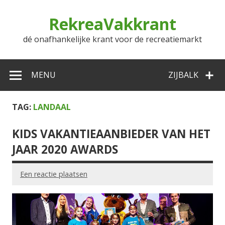
Doorgaan
naar
RekreaVakkrant
inhoud
dé onafhankelijke krant voor de recreatiemarkt
MENU
ZIJBALK
TAG:
LANDAAL
KIDS VAKANTIEAANBIEDER VAN HET
JAAR 2020 AWARDS
Een reactie plaatsen