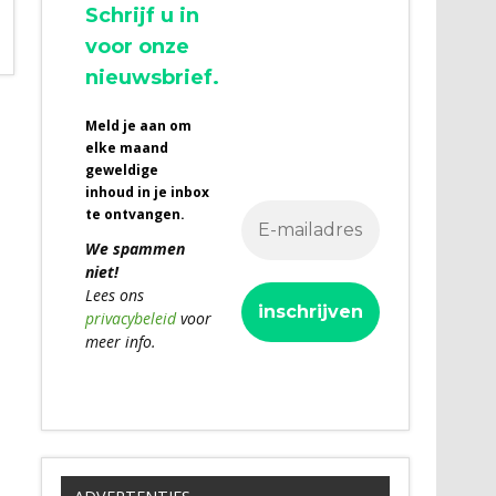
Schrijf u in
voor onze
nieuwsbrief.
Meld je aan om
elke maand
geweldige
inhoud in je inbox
te ontvangen.
We spammen
niet!
Lees ons
privacybeleid
voor
meer info.