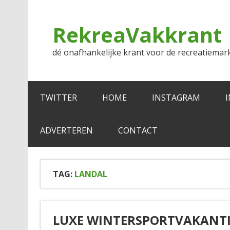
Doorgaan
naar
inhoud
RekreaVakkrant
dé onafhankelijke krant voor de recreatiemar
TWITTER
HOME
INSTAGRAM
ADVERTEREN
CONTACT
TAG:
LANDAL
LUXE WINTERSPORTVAKANTIE