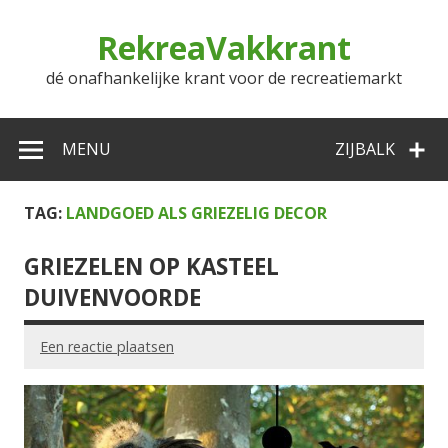
Doorgaan
naar
RekreaVakkrant
inhoud
dé onafhankelijke krant voor de recreatiemarkt
MENU
ZIJBALK
TAG:
LANDGOED ALS GRIEZELIG DECOR
GRIEZELEN OP KASTEEL
DUIVENVOORDE
Een reactie plaatsen