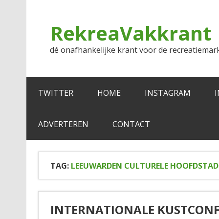
Doorgaan
naar
inhoud
RekreaVakkrant
dé onafhankelijke krant voor de recreatiemar
TWITTER
HOME
INSTAGRAM
ADVERTEREN
CONTACT
TAG:
LEEUWARDEN CULTURELE HOOFDSTAD
INTERNATIONALE KUSTCONF