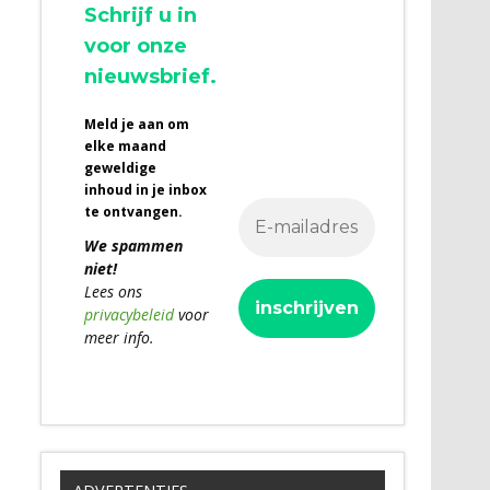
Schrijf u in
voor onze
nieuwsbrief.
Meld je aan om
elke maand
geweldige
inhoud in je inbox
te ontvangen.
We spammen
niet!
Lees ons
privacybeleid
voor
meer info.