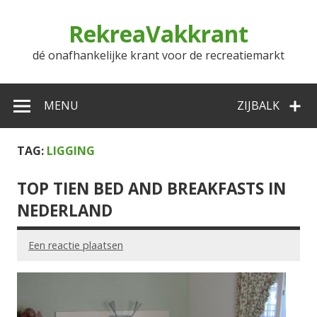
Doorgaan
naar
RekreaVakkrant
inhoud
dé onafhankelijke krant voor de recreatiemarkt
MENU
ZIJBALK
TAG:
LIGGING
TOP TIEN BED AND BREAKFASTS IN
NEDERLAND
Een reactie plaatsen