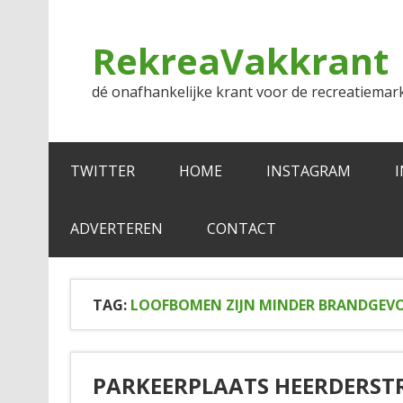
Doorgaan
naar
inhoud
RekreaVakkrant
dé onafhankelijke krant voor de recreatiemar
TWITTER
HOME
INSTAGRAM
ADVERTEREN
CONTACT
TAG:
LOOFBOMEN ZIJN MINDER BRANDGEVO
PARKEERPLAATS HEERDERSTR