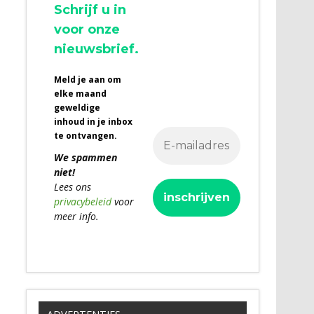
Schrijf u in
voor onze
nieuwsbrief.
Meld je aan om
elke maand
geweldige
inhoud in je inbox
te ontvangen.
We spammen
niet!
Lees ons
privacybeleid
voor
meer info.