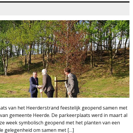
aats van het Heerderstrand feestelijk geopend samen met
 van gemeente Heerde. De parkeerplaats werd in maart al
eze week symbolisch geopend met het planten van een
de gelegenheid om samen met […]