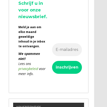
Schrijf u in
voor onze
nieuwsbrief.
Meld je aan om
elke maand
geweldige
inhoud in je inbox
te ontvangen.
We spammen
niet!
Lees ons
privacybeleid
voor
meer info.