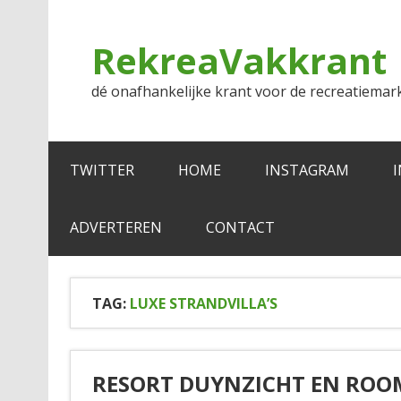
Doorgaan
naar
inhoud
RekreaVakkrant
dé onafhankelijke krant voor de recreatiemar
TWITTER
HOME
INSTAGRAM
ADVERTEREN
CONTACT
TAG:
LUXE STRANDVILLA’S
RESORT DUYNZICHT EN ROO