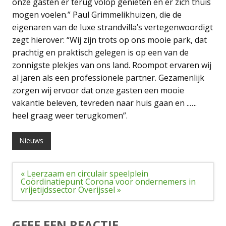
onze gasten er terug volop genieten en er zich thuis
mogen voelen.” Paul Grimmelikhuizen, die de
eigenaren van de luxe strandvilla’s vertegenwoordigt
zegt hierover: “Wij zijn trots op ons mooie park, dat
prachtig en praktisch gelegen is op een van de
zonnigste plekjes van ons land. Roompot ervaren wij
al jaren als een professionele partner. Gezamenlijk
zorgen wij ervoor dat onze gasten een mooie
vakantie beleven, tevreden naar huis gaan en ..….
heel graag weer terugkomen”.
Nieuws
Bericht
« Leerzaam en circulair speelplein
navigatie
Coördinatiepunt Corona voor ondernemers in
vrijetijdssector Overijssel »
GEEF EEN REACTIE