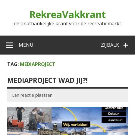
Doorgaan
naar
RekreaVakkrant
inhoud
dé onafhankelijke krant voor de recreatiemarkt
MENU
ZIJBALK
TAG:
MEDIAPROJECT
MEDIAPROJECT WAD JIJ?!
Een reactie plaatsen